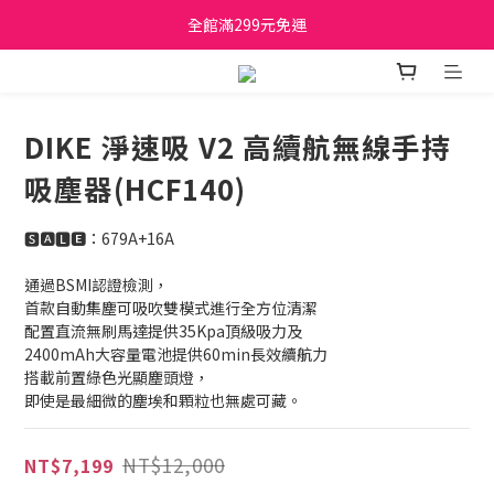
全館滿299元免運
日立家電、國際牌 原廠管制價格 私訊優惠價
日立家電、國際牌 原廠管制價格 私訊優惠價
DIKE 淨速吸 V2 高續航無線手持
吸塵器(HCF140)
🆂🅰🅻🅴：679A+16A
通過BSMI認證檢測，
首款自動集塵可吸吹雙模式進行全方位清潔
配置直流無刷馬達提供35Kpa頂級吸力及
2400mAh大容量電池提供60min長效續航力
搭載前置綠色光顯塵頭燈，
即使是最細微的塵埃和顆粒也無處可藏。
NT$12,000
NT$7,199