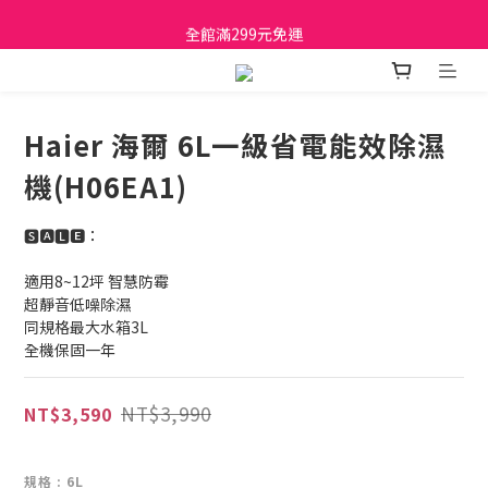
日立家電、國際牌 原廠管制價格 私訊優惠價
全館滿299元免運
日立家電、國際牌 原廠管制價格 私訊優惠價
Haier 海爾 6L一級省電能效除濕
機(H06EA1)
🆂🅰🅻🅴：
適用8~12坪 智慧防霉
超靜音低噪除濕
同規格最大水箱3L
全機保固一年
NT$3,990
NT$3,590
規格
: 6L