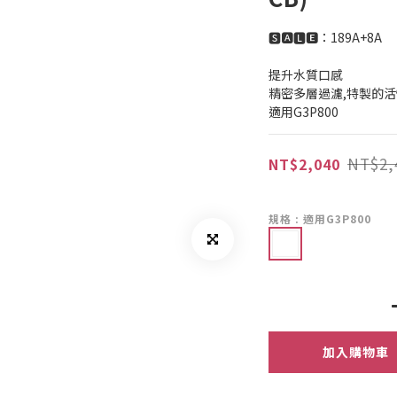
🆂🅰🅻🅴：189A+8A
提升水質口感
精密多層過濾,特製的
適用G3P800
NT$2,
NT$2,040
規格
: 適用G3P800
加入購物車