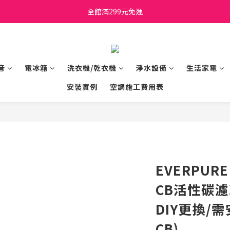
日立家電、國際牌 原廠管制價格 私訊優惠價
全館滿299元免運
日立家電、國際牌 原廠管制價格 私訊優惠價
音
電冰箱
洗衣機/乾衣機
淨水設備
生活家電
安裝實例
空調施工費用表
EVERPURE
CB活性碳濾
DIY更換/需
CB)