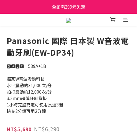
日立家電、國際牌 原廠管制價格 私訊優惠價
全館滿299元免運
日立家電、國際牌 原廠管制價格 私訊優惠價
Panasonic 國際 日本製 W音波電
動牙刷(EW-DP34)
🆂🅰🅻🅴：539A+1B
獨家W音波震動科技
水平震動約31,000次/分
拍打震動約12,000次/分
3.2mm超薄牙刷背板
1小時完整充電可使用長達3週
快充2分鐘可用2分鐘
NT$6,290
NT$5,690