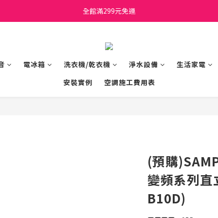
日立家電、國際牌 原廠管制價格 私訊優惠價
全館滿299元免運
日立家電、國際牌 原廠管制價格 私訊優惠價
音
電冰箱
洗衣機/乾衣機
淨水設備
生活家電
安裝實例
空調施工費用表
(預購)SAM
變頻系列直立
B10D)