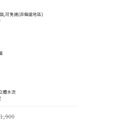
裝,可免運(非偏遠地區)
市
蓋
立體水流
程
1,900