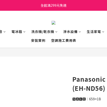
日立家電、國際牌 原廠管制價格 私訊優惠價
全館滿299元免運
日立家電、國際牌 原廠管制價格 私訊優惠價
音
電冰箱
洗衣機/乾衣機
淨水設備
生活家電
安裝實例
空調施工費用表
Panason
(EH-ND56)
🆂🅰🅻🅴：659+1B