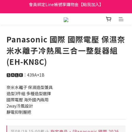
日立家電、國際牌 原廠管制價格 私訊優惠價
全館滿299元免運
日立家電、國際牌 原廠管制價格 私訊優惠價
Panasonic 國際 國際電壓 保濕奈
米水離子冷熱風三合一整髮器組
(EH-KN8C)
🆂🅰🅻🅴：439A+1B
奈米水離子 保濕造型兼具
造型3件組 多種造型選擇
國際電壓 海外國內兩用
2way冷風設計
靜電抑制握把
至
08/19 15:00
截止
指定商品，[Panasonic 國際 2026