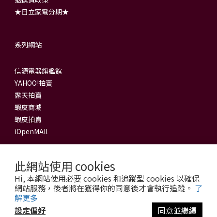
★日立家電分期★
系列網站
信源電器旗艦館
YAHOO!拍賣
露天拍賣
蝦皮商城
蝦皮拍賣
iOpenMAll
此網站使用 cookies
門市資訊
Hi, 本網站使用必要 cookies 和追蹤型 cookies 以確保
網站服務，後者將在獲得你的同意後才會執行追蹤。
了
信源電器有限公司
解更多
新莊旗艦館
設定偏好
同意並繼續
地址：242 新北市新莊區公園路63號