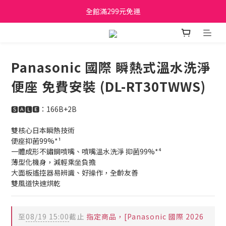
日立家電、國際牌 原廠管制價格 私訊優惠價
全館滿299元免運
日立家電、國際牌 原廠管制價格 私訊優惠價
Panasonic 國際 瞬熱式溫水洗淨
便座 免費安裝 (DL-RT30TWWS)
🆂🅰🅻🅴：166B+2B
雙核心日本瞬熱技術
便座抑菌99%*¹
一體成形不鏽鋼噴嘴、噴嘴溫水洗淨 抑菌99%*⁴
薄型化機身，減輕乘坐負擔
大面板遙控器易辨識、好操作，全齡友善
雙風道快速烘乾
至
08/19 15:00
截止
指定商品，[Panasonic 國際 2026