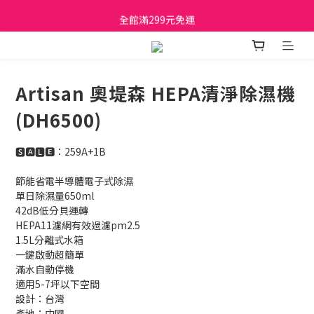
日立家電、國際牌 原廠管制價格 私訊優惠價
全館滿299元免運
日立家電、國際牌 原廠管制價格 私訊優惠價
Artisan 奧堤森 HEPA清淨除濕機
(DH6500)
🆂🅰🅻🅴：259A+1B
節能省電半導體電子式除濕
單日除濕量650ml
42dB低分貝運轉
HEPA11濾網有效過濾pm2.5
1.5L分離式水箱
一鍵啟動超簡單
滿水自動停機
適用5-7坪以下空間
設計：台灣
產地：中國