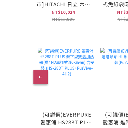
市]HITACHI 日立 六變
式免紙袋吸
士6合1 數字顯示版 多
CL6
NT$10,024
NT$3
合一全能洗地吸塵器
NT$12,900
NT$3
(PV-XHW4P-CGATW /
PVXHW4PCGATW)
(可議價)EVERPURE
(可議價)E
愛惠浦 HS288T PLUS
愛惠浦 進