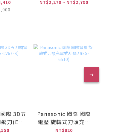
ANX2-
W)
,410
NT$2,270 ~ NT$2,790
NT$4,
國際牌淨水器
,900
NT$6,
B50)
c 國際 3D五
Panasonic 國際 國際
Panasoni
鬍刀(ES-
電壓 旋轉式刀頭充電
水離子吹風
-K)
式刮鬍刀(ES-6510)
(EH-NC
,550
NT$820
NT$14,