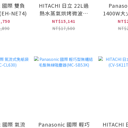
ic 國際 雙負
HITACHI 日立 22L過
Panaso
H-NE74)
熱水蒸氣烘烤微波爐
1400W大
(MROVS700T)
爐 (KY
,750
NT$15,141
NT$2
,890
NT$17,500
NT$2
ic 國際 氣流
Panasonic 國際 輕巧
HITACH