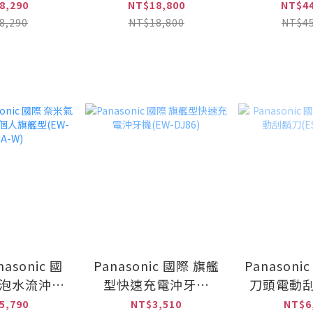
設備 含安裝
級600G(YS-8021RO)
熱器NC-
8,290
NT$18,800
NT$44
ve-4HL)
SET(配
8,290
NT$18,800
NT$45
TK-C
asonic 國
Panasonic 國際 旗艦
Panasoni
氣泡水流沖牙
型快速充電沖牙機
刀頭電動刮
艦型(EW-
(EW-DJ86)
LV67
5,790
NT$3,510
NT$6