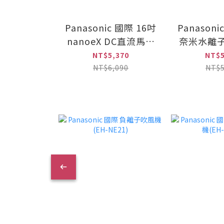
Panasonic 國際 16吋
Panasoni
nanoeX DC直流馬達
奈米水離子
極淨型立扇(F-
控立扇(F-H
NT$5,370
NT$5
H16LXD-K)
NT$6,090
NT$5