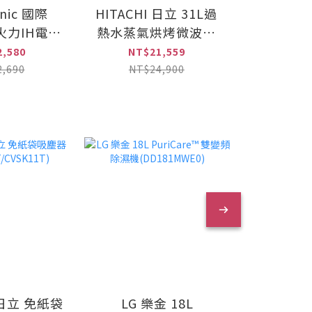
nic 國際
HITACHI 日立 31L過
Panason
火力IH電磁
熱水蒸氣烘烤微波爐
掛燙2合
-T31)
(MROS800AT)
(NI-
,580
NT$21,559
NT$
,690
NT$24,900
NT$
I 日立 免紙袋
LG 樂金 18L
MITSUBI