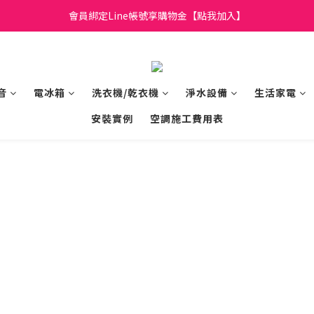
日立家電、國際牌 原廠管制價格 私訊優惠價
會員綁定Line帳號享購物金【點我加入】
全館滿299元免運
日立家電、國際牌 原廠管制價格 私訊優惠價
音
電冰箱
洗衣機/乾衣機
淨水設備
生活家電
安裝實例
空調施工費用表