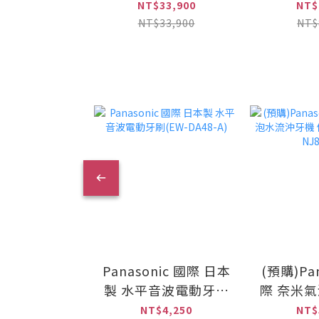
櫥下型雙溫加熱器(搭
列 淨水
NT$33,900
NT$
4H2單道式淨水設備)
(PurVi
NT$33,900
NT$
含安裝 (HS-288T
PLUS+PurVive-4H2)
Panasonic 國際 日本
(預購)Pan
製 水平音波電動牙刷
際 奈米
(EW-DA48-A)
機 個人旗
NT$4,250
NT$