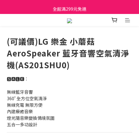
日立家電、國際牌 原廠管制價格 私訊優惠價
全館滿299元免運
日立家電、國際牌 原廠管制價格 私訊優惠價
(可議價)LG 樂金 小蘑菇
AeroSpeaker 藍牙音響空氣清淨
機(AS201SHU0)
🆂🅰🅻🅴：
無線藍牙音響
360˚ 全方位空氣清淨
無線充電 無限方便
內建療癒音樂
燈光隨音樂變換情境氛圍
五合一多功設計