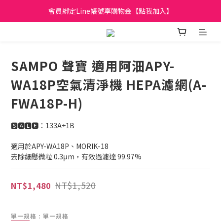
會員綁定Line帳號享購物金【點我加入】
日立家電、國際牌 原廠管制價格 私訊優惠價
全館滿299元免運
日立家電、國際牌 原廠管制價格 私訊優惠價
SAMPO 聲寶 適用阿沺APY-
WA18P空氣清淨機 HEPA濾網(A-
FWA18P-H)
🆂🅰🅻🅴：133A+1B
適用於APY-WA18P、MORIK-18
去除細懸微粒 0.3μm，有效過濾達 99.97%
NT$1,520
NT$1,480
單一規格
: 單一規格