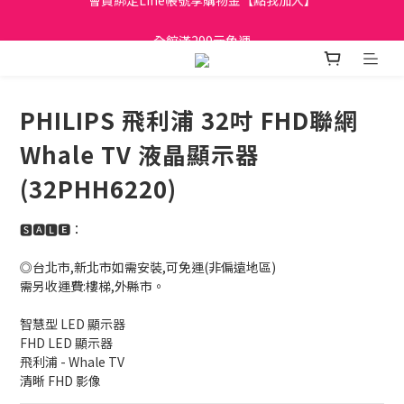
日立家電、國際牌 原廠管制價格 私訊優惠價
全館滿299元免運
日立家電、國際牌 原廠管制價格 私訊優惠價
PHILIPS 飛利浦 32吋 FHD聯網
Whale TV 液晶顯示器
(32PHH6220)
🆂🅰🅻🅴：
◎台北市,新北市如需安裝,可免運(非偏遠地區)
需另收運費:樓梯,外縣市。
智慧型 LED 顯示器
FHD LED 顯示器
飛利浦 - Whale TV
清晰 FHD 影像