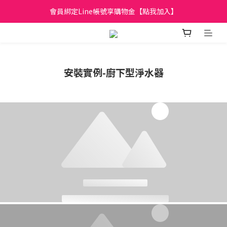
日立家電、國際牌 原廠管制價格 私訊優惠價
會員綁定Line帳號享購物金【點我加入】
全館滿299元免運
日立家電、國際牌 原廠管制價格 私訊優惠價
安裝實例-廚下型淨水器