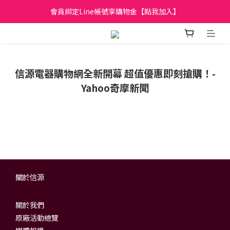
日立家電、國際牌 原廠管制價格 私訊優惠價
會員綁定Line帳號享購物金【點我加入】
全館滿299元免運
日立家電、國際牌 原廠管制價格 私訊優惠價
信源電器購物網全新開幕 超值優惠即刻搶購！-
Yahoo奇摩新聞
關於信源
關於我們
原廠活動總覽