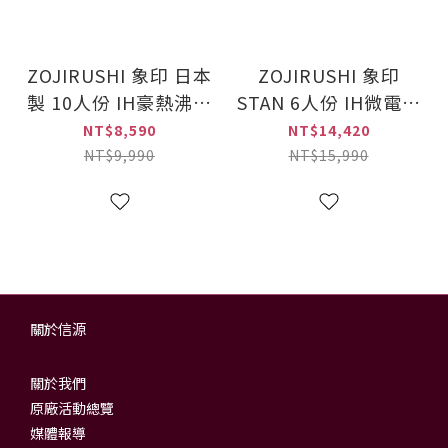
ZOJIRUSHI 象印 日本
ZOJIRUSHI 象印
製 10人份 IH豪熱沸騰
STAN 6人份 IH微電腦
微電腦電子鍋(NH-
電子鍋(NW-SAF10)
NT$8,590
NT$14,420
VCF18)
NT$9,990
NT$15,990
關於信源
關於我們
原廠活動總覽
媒體報導