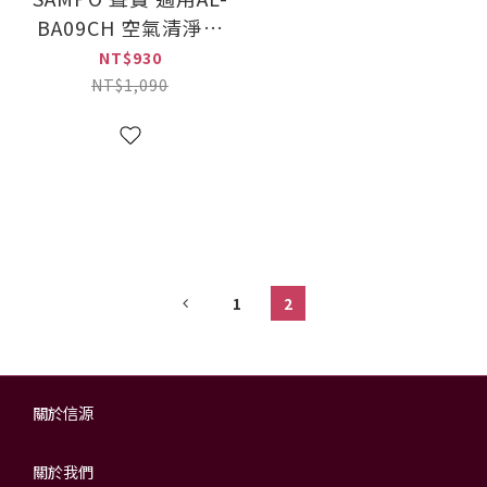
BA09CH 空氣清淨機
陶瓷球活性碳濾網(AL-
NT$930
12BB)
NT$1,090
1
2
關於信源
關於我們