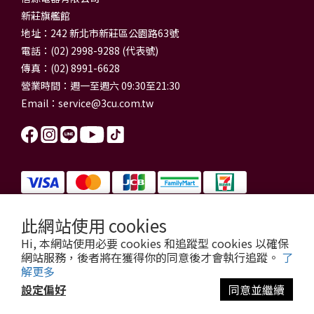
新莊旗艦館
地址：242 新北市新莊區公園路63號
電話：(02) 2998-9288 (代表號)
傳真：(02) 8991-6628
營業時間：週一至週六 09:30至21:30
Email：
service@3cu.com.tw
此網站使用 cookies
信源電器有限公司 統一編號：84179325
Hi, 本網站使用必要 cookies 和追蹤型 cookies 以確保
門市地址：新北市新莊區公園路63號
網站服務，後者將在獲得你的同意後才會執行追蹤。
了
信源電器 版權所有
解更多
copyright © 2026 3cu.com.tw All Rights Reserved.
設定偏好
同意並繼續