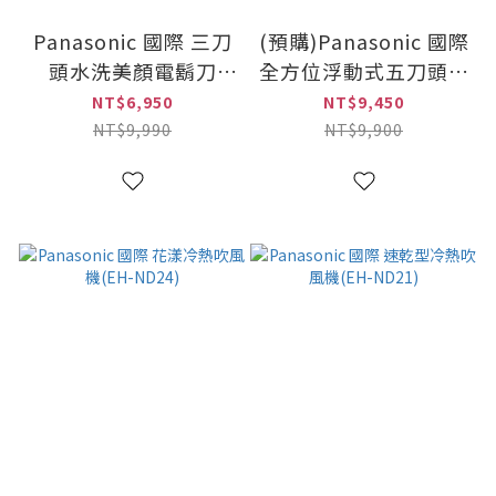
Panasonic 國際 三刀
(預購)Panasonic 國際
頭水洗美顏電鬍刀
全方位浮動式五刀頭超
(ES-MT22)
高速電動刮鬍刀(ES-
NT$6,950
NT$9,450
LV97)
NT$9,990
NT$9,900