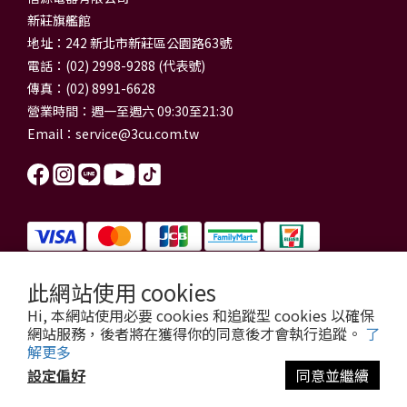
新莊旗艦館
地址：242 新北市新莊區公園路63號
電話：(02) 2998-9288 (代表號)
傳真：(02) 8991-6628
營業時間：週一至週六 09:30至21:30
Email：
service@3cu.com.tw
此網站使用 cookies
信源電器有限公司 統一編號：84179325
Hi, 本網站使用必要 cookies 和追蹤型 cookies 以確保
門市地址：新北市新莊區公園路63號
網站服務，後者將在獲得你的同意後才會執行追蹤。
了
信源電器 版權所有
解更多
copyright © 2026 3cu.com.tw All Rights Reserved.
設定偏好
同意並繼續