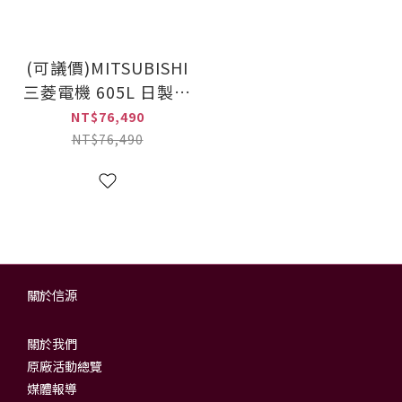
(可議價)MITSUBISHI
三菱電機 605L 日製美
型鋼板系列 變頻六門
NT$76,490
冰箱(MR-JX61C-W-
NT$76,490
C1絹絲白)
關於信源
關於我們
原廠活動總覽
媒體報導