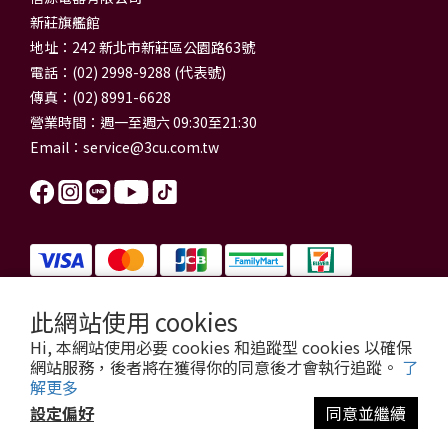
新莊旗艦館
地址：242 新北市新莊區公園路63號
電話：(02) 2998-9288 (代表號)
傳真：(02) 8991-6628
營業時間：週一至週六 09:30至21:30
Email：
service@3cu.com.tw
此網站使用 cookies
信源電器有限公司 統一編號：84179325
Hi, 本網站使用必要 cookies 和追蹤型 cookies 以確保
門市地址：新北市新莊區公園路63號
網站服務，後者將在獲得你的同意後才會執行追蹤。
了
信源電器 版權所有
解更多
copyright © 2026 3cu.com.tw All Rights Reserved.
設定偏好
同意並繼續