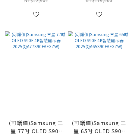
2025(QA50QEF1AXXZW)
2025(QA83S90FAEXZW)
NT$22,901
NT$179,900
(可議價)Samsung 三
(可議價)Samsung 三
星 77吋 OLED S90F
星 65吋 OLED S90F